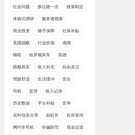
社会问题
换位跑一次
政策制定
体验式调研
服务者视角
商业投资
骑手保障
社保补贴
美团战略
行业价值
滴滴
嘀嗒
哈罗顺风车
高德
跑顺风车
收入补充
自由灵活
驾驶舒适
生活缓冲
安全
司机
监管
收入记录
历史数据
平台补贴
竞争
实时信息分享
副处长
反诈宣传
网约车司机
诈骗防范
现金运送