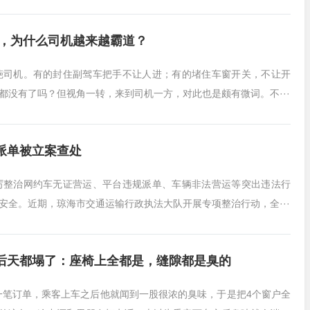
死，为什么司机越来越霸道？
葩司机。有的封住副驾车把手不让人进；有的堵住车窗开关，不让开
都没有了吗？但视角一转，来到司机一方，对此也是颇有微词。不···
派单被立案查处
厉整治网约车无证营运、平台违规派单、车辆非法营运等突出违法行
安全。近期，琼海市交通运输行政执法大队开展专项整治行动，全···
后天都塌了：座椅上全都是，缝隙都是臭的
到一笔订单，乘客上车之后他就闻到一股很浓的臭味，于是把4个窗户全