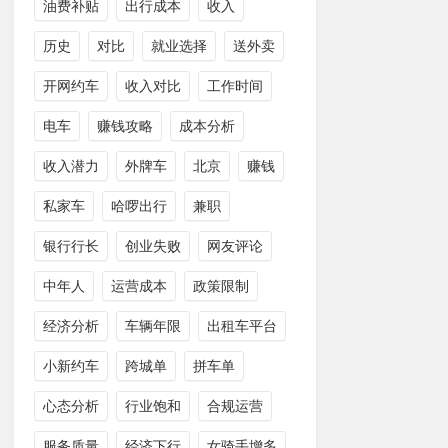
油费补贴
出行成本
收入
历史
对比
就业选择
送外卖
开网约车
收入对比
工作时间
电车
赚钱攻略
成本分析
收入潜力
外牌车
北京
赚钱
私家车
哈啰出行
兼职
银行行长
创业失败
网友评论
中年人
运营成本
政策限制
经济分析
车辆年限
出租车平台
小新约车
跨城单
拼车单
心态分析
行业饱和
合规运营
服务质量
经济下行
女骑手增多