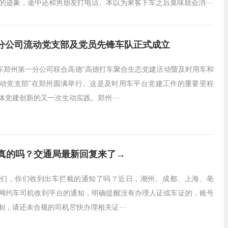
的迹象，途中还和男朋友打电话。本以为乘客下车之后臭味就会消···
分公司流动党支部及党员先锋车队正式成立
用车郑州第一分公司联合高德“高德打车聚合生态党建活动暨及时用车和
动党支部”在郑州圆满举行。这是及时用车平台党建工作的重要里程
体党建创新的又一次生动实践。郑州···
是真的吗？交通局最新回复来了→
们，你们收到出车拦截的通知了吗？近日，潮州、成都、上海、亳
网约车司机收到平台的通知，明确提醒没有办理人证或车证的，账号
制，请还未合规的司机尽快办理相关证···