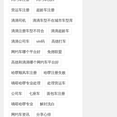
营运车注册
超龄车注册
滴滴司机
滴滴车型不在城市车型库
滴滴注册车型不符合
滴滴超龄车
滴滴公司车
vin码
高德打车
网约车哪个平台好
免佣联盟
高德和滴滴哪个网约车平台好
哈啰顺风车注册
哈啰注册失败
嘀嗒哈啰专业处理
处理营运车
公司车
七座车
面包车注册
嘀嗒哈啰专业
解封洗白
网约车资讯
分享心得