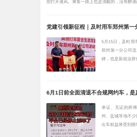
部打开通风。乘客一路上也是清醒的，没有醉酒
党建引领新征程｜及时用车郑州第一
5月15日，及时
郑州第一分公司流
碑，也是新就业群
6月1日前全面清退不合规网约车，
单证、无证的师傅
州、盐城等地不少
出车权益将受到限