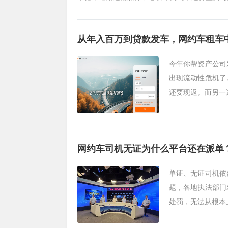
从年入百万到贷款发车，网约车租车中
今年你帮资产公司
出现流动性危机了
还要现返。而另一
网约车司机无证为什么平台还在派单
单证、无证司机依
题，各地执法部门
处罚，无法从根本