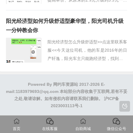
提高单价、从原来的1.9元升级到3.3元一公
里这个是哪咤U升级哪咤S的不管什么车型
都可以升级日产轩逸升级奇骏、这样就可以
阳光经济型如何升级舒适型豪华型，阳光司机升级
升级舒适型了···
一分钟教会你
阳光经济型怎么升级舒适型>>点这里联系客
服<<今天这位司机，他的车是2016年的日
产轩逸，阳光车主只能跑经济型，找到我们
想要跑舒适型订单这是我们已经给他搞定了
z我们看下他的司机端舒适型订单已经打开
了···
Powered By
网约车资源站
2017-2026 E-
mail:1183979693@qq.com 本站部分内容收集于互联网,若有不妥
之处,敬请谅解。如有侵权内容请联系我们删除。
沪ICP备
2023003113号-1
首页
在线客服
自助商城
微信公众号