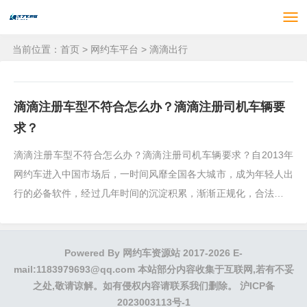
当前位置：
首页
>
网约车平台
>
滴滴出行
滴滴注册车型不符合怎么办？滴滴注册司机车辆要
求？
滴滴注册车型不符合怎么办？滴滴注册司机车辆要求？自2013年
网约车进入中国市场后，一时间风靡全国各大城市，成为年轻人出
行的必备软件，经过几年时间的沉淀积累，渐渐正规化，合法化，
对于最初注册加盟滴滴司机的门···
Powered By
网约车资源站
2017-2026 E-
mail:1183979693@qq.com 本站部分内容收集于互联网,若有不妥
之处,敬请谅解。如有侵权内容请联系我们删除。
沪ICP备
2023003113号-1