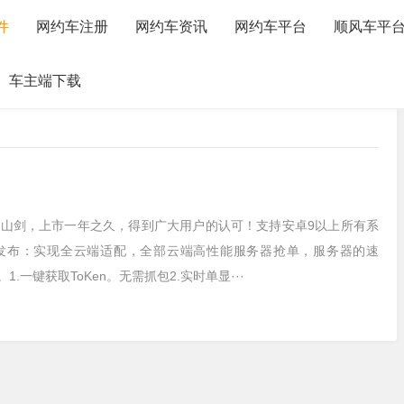
件
网约车注册
网约车资讯
网约车平台
顺风车平
车主端下载
破山剑，上市一年之久，得到广大用户的认可！支持安卓9以上所有系
版发布：实现全云端适配，全部云端高性能服务器抢单，服务器的速
.一键获取ToKen。无需抓包2.实时单显···