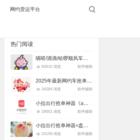
台
网约货运平台
热门阅读
嘀嗒/滴滴/哈啰顺风车抢单软件【星空皮皮猪/泡泡龙】下载及使用教程！
60010 浏览
软件辅助
2025年最新网约车抢单软件辅助大全及归类说明
34284 浏览
软件辅助
小拉出行抢单神器《a三藏》抢单软件辅助以及教程
28001 浏览
软件辅助
小拉出行抢单神器<盘古><蟠桃><黑玫瑰>抢单软件辅助以及教程
24159 浏览
软件辅助