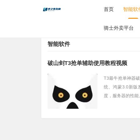
首页
智能软
骑士外卖平台
当前位置：
首页
>
智能软件
智能软件
破山剑T3抢单辅助使用教程视频
T3最牛抢单神器
统、鸿蒙3.0新
度，服务器的性能。1