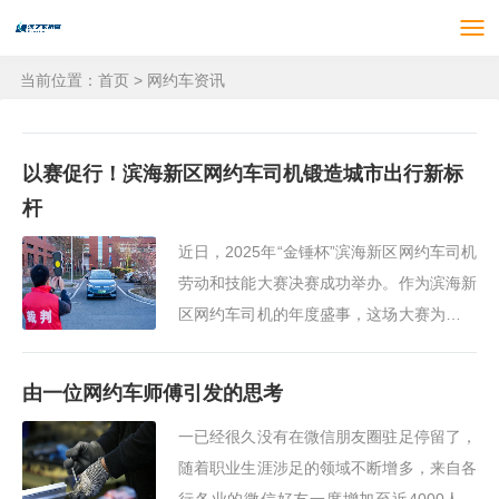
当前位置：
首页
>
网约车资讯
以赛促行！滨海新区网约车司机锻造城市出行新标
杆
近日，2025年“金锤杯”滨海新区网约车司机
劳动和技能大赛决赛成功举办。作为滨海新
区网约车司机的年度盛事，这场大赛为新就
业形态劳动者融入产业工人队伍、助推行业
高质量发展提供了舞台
由一位网约车师傅引发的思考
一已经很久没有在微信朋友圈驻足停留了，
随着职业生涯涉足的领域不断增多，来自各