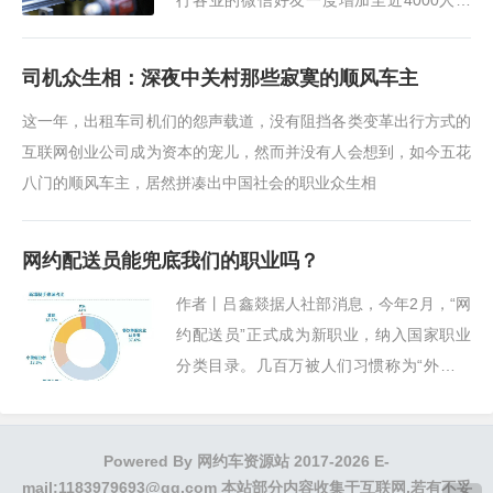
行各业的微信好友一度增加至近4000人，
曾经是分享生活的朋友圈被形形色色的广告
充斥
司机众生相：深夜中关村那些寂寞的顺风车主
这一年，出租车司机们的怨声载道，没有阻挡各类变革出行方式的
互联网创业公司成为资本的宠儿，然而并没有人会想到，如今五花
八门的顺风车主，居然拼凑出中国社会的职业众生相
网约配送员能兜底我们的职业吗？
作者丨吕鑫燚据人社部消息，今年2月，“网
约配送员”正式成为新职业，纳入国家职业
分类目录。几百万被人们习惯称为“外卖小
哥”或“跑腿师傅”的新生代劳动者大军，明确
了职业名称。
Powered By
网约车资源站
2017-2026 E-
mail:1183979693@qq.com 本站部分内容收集于互联网,若有不妥