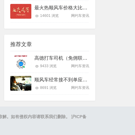
最火热顺风车价格大比拼：四大平台哪家强？
14601 浏览
网约车资讯
推荐文章
高德打车司机（免佣联盟）车主注册详细说明！
9433 浏览
网约车资讯
顺风车经常接不到单应该怎么做？
8691 浏览
网约车资讯
之处,敬请谅解。如有侵权内容请联系我们删除。
沪ICP备