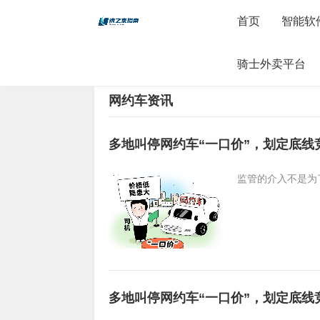
首页
智能软
骑士外卖平台
当前位置：
首页
>
网约车资讯
网约车资讯
多地叫停网约车“一口价”，划定底线
监管的介入不是为
多地叫停网约车“一口价”，划定底线