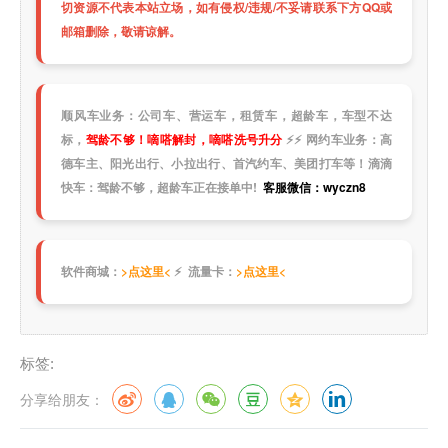
切资源不代表本站立场，如有侵权/违规/不妥请联系下方QQ或
邮箱删除，敬请谅解。
顺风车业务：公司车、营运车，租赁车，超龄车，车型不达
标，
驾龄不够！嘀嗒解封，嘀嗒洗号升分
⚡
⚡
网约车业务：高
德车主、阳光出行、小拉出行、首汽约车、美团打车等！滴滴
快车：驾龄不够，超龄车正在接单中!
客服微信：wyczn8
软件商城：
>点这里<
⚡ 流量卡：
>点这里<
标签:
分享给朋友：