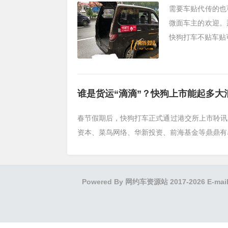
需要车贴代传的也
微面车主的欢迎。
快狗打车不贴车贴可
谁是货运“滴滴”？快狗上市能起多大
春节假期后，快狗打车正式通过港交所上市聆讯
资本、菜鸟网络、华新投资、前海基金等鼎鼎有
Powered By
网约车资源站
2017-2026 