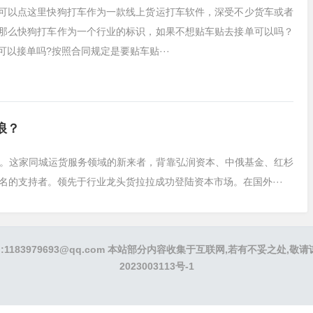
可以点这里快狗打车作为一款线上货运打车软件，深受不少货车或者
那么快狗打车作为一个行业的标识，如果不想贴车贴去接单可以吗？
以接单吗?按照合同规定是要贴车贴···
浪？
。这家同城运货服务领域的新来者，背靠弘润资本、中俄基金、红杉
名的支持者。领先于行业龙头货拉拉成功登陆资本市场。在国外···
E-mail:1183979693@qq.com 本站部分内容收集于互联网,若有不妥
2023003113号-1