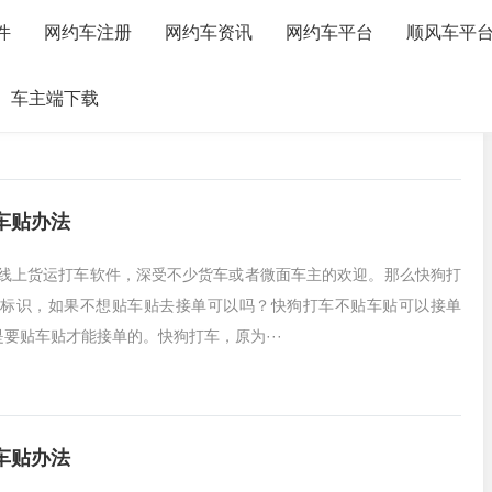
件
网约车注册
网约车资讯
网约车平台
顺风车平
车主端下载
车贴办法
线上货运打车软件，深受不少货车或者微面车主的欢迎。那么快狗打
标识，如果不想贴车贴去接单可以吗？快狗打车不贴车贴可以接单
要贴车贴才能接单的。快狗打车，原为···
车贴办法