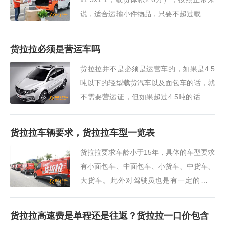
说，适合运输小件物品，只要不超过载重量
和装载体积即可。这种面包车一般情况下不
能装载过长/过大的物品，由于属于客车，
货拉拉必须是营运车吗
货拉拉小面包···
货拉拉并不是必须是运营车的，如果是4.5
吨以下的轻型载货汽车以及面包车的话，就
不需要营运证，但如果超过4.5吨的话，就
需要办理道路运输证和驾驶员从业资格证。
不然的话就属于非法营运，所以在跑货拉拉
货拉拉车辆要求，货拉拉车型一览表
的时候，首选···
货拉拉要求车龄小于15年，具体的车型要求
有小面包车、中面包车、小货车、中货车、
大货车。此外对驾驶员也是有一定的要求
的，驾驶员必须五证齐全（驾驶证、行驶
证、身份证、道路运输证、驾驶员从业资格
货拉拉高速费是单程还是往返？货拉拉一口价包含
证），由于目前···