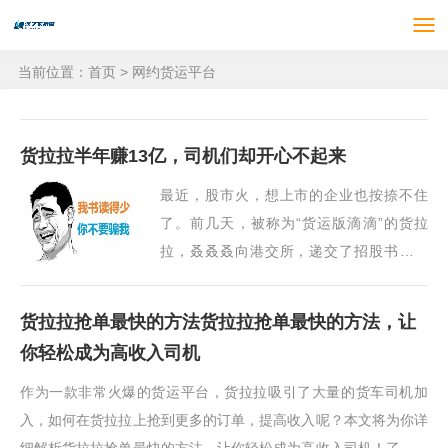
当前位置：
首页
>
网约货运平台
货拉拉半年赚13亿，司机们却开心不起来
最近，股市火，想上市的企业也按捺不住
了。前几天，被称为“货运版滴滴”的货拉
拉，叒叒叒向港交所，递交了招股书。此
前，在美股、港股已经尝试很多次了。这
次，是货拉拉第四度发起上市冲击波。屡败
货拉拉抢单最快的方法货拉拉抢单最快的方法，让
屡战的背后，不难···
你轻松成为高收入司机
作为一款非常火爆的货运平台，货拉拉吸引了大量的货车司机加
入，如何在货拉拉上抢到更多的订单，提高收入呢？本文将为你详