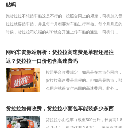
贴吗
跑货拉拉不想贴车贴这是不行的，按照合同上的规定，司机加入货
拉拉就要贴车贴，并且每个月都要对车贴进行审核。每个月月底的
时候，货拉拉司机端的APP就会开通上传车贴的通道，司机们要在
规定的时间内上传车贴的照片，···
网约车资源站解析：货拉拉高速费是单程还是往
返？货拉拉一口价包含高速费吗
按照平台收费规定，如果是在本市范围内，
货拉拉高速费是单程的。但如果是跨市，那
么用户就得支付来回的高速费用。此外，由
于各地的高速收费标准不一样，走不走高
速，用户和司机是可以自行协商的。货拉拉
货拉拉如何收费，货拉拉小面包车能装多少东西
一口价包含高···
货拉拉小面包车（载重500公斤，长宽高1.8
x1.3x1.1，载货体积2.6方），按照正常来