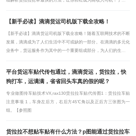
细解析货拉拉抢单最快的方法，让你轻松成为高收入司机！了解货
拉拉平台规则1、注册成为货拉拉···
【新手必读】滴滴货运司机版下载全攻略！
【新手必读】滴滴货运司机版下载全攻略！随着互联网技术的不断
发展，滴滴成为了人们生活中不可或缺的一部分。在滴滴的多元化
业务中，货运服务作为其中的一个重要组成部分，为人们的生活和
商业活动提供了便利。如果你···
平台货运车贴代传包通过，滴滴货运，货拉拉，快
狗打车，运满满，省省回头车真的假的呢？
专业做图传车贴技术VX,rax130货拉拉车贴代传图1：货拉拉车贴
注意事项 1，车身左后方，右后方45℃角以及正后方三张图为一
组。【参照图
货拉拉不想贴车贴有什么方法？p图能通过货拉拉车