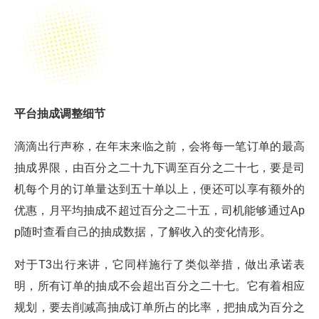
平台抽成调整细节
滴滴出行声称，在年末来临之前，会将每一笔订单的最高
抽成界限，由百分之二十九下调至百分之二十七，要是司
机每个月的订单量达到五十单以上，便还可以享有额外的
优惠，月平均抽成不超过百分之二十五，司机能够通过Ap
p随时查看自己的抽成数据，了解收入的变化情形。
对于T3出行来讲，它同样施行了类似举措，做出承诺表
明，所有订单的抽成不会超出百分之二十七。它有着相应
规划，要去削减高抽成订单所占的比率，把抽成为百分之