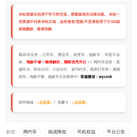
本站资源仅供用于学习和交流，请遵循相关法律法规。 本站一
切资源不代表本站立场，如有侵权/违规/不妥请联系下方QQ或
邮箱删除，敬请谅解。
顺风车业务：公司车、营运车，租赁车，超龄车，车型不达
标，
驾龄不够！嘀嗒解封，嘀嗒洗号升分
⚡
⚡
网约车业务：高
德车主、阳光出行、小拉出行、首汽约车、美团打车等！滴滴
快车：驾龄不够，超龄车正在接单中!
客服微信：wyczn8
软件商城：
>点这里<
⚡ 流量卡：
>点这里<
标签:
网约车
抽成降低
司机权益
平台公告