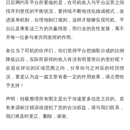
日后网约车平台所要做的是，在司机收入与平台运营之间
找寻到更优的平衡状况，要持续不断地优化抽成模式，改
进派单机制，合理地制订规则，这样才能够实现司机、平
台以及乘客这三方的共赢情形，而行业的良性发展，离不
开每一位参与者共同发挥的作用。
各位当了司机的伙伴们，你们觉得平台把抽取分成的比例
降低以后，实际所获得的收入有没有明显突出的变好呢？
欢迎在评论的区域范围之内，分享你与之对应的经历情
况，要是认为这一篇文章有着一定的作用效果，请点赞给
予支持！
声明：转载整理所有图文是出于传递更多信息之目的。若
有来源标注错误或侵犯了您的合法权益，请与我们联系，
我们将及时更正、删除，谢谢。