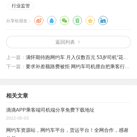
行业监管
分享给朋友：
返回列表
上一篇：
满怀期待跑网约车 月入仅数百元 53岁司机“花钱买教训”有关部门提醒：网约车运力需求近饱和 充分了解避免盲目从业
下一篇：
要求补差额路费被拒 网约车司机擅自把乘客行李“送”到派出所
相关文章
滴滴APP乘客端司机端分享免费下载地址
2022-05-03
网约车资源站，网约车平台，货运平台！全网合作，感谢