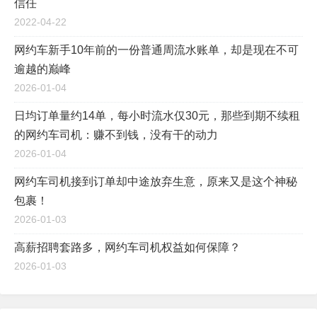
信任
2022-04-22
网约车新手10年前的一份普通周流水账单，却是现在不可
逾越的巅峰
2026-01-04
日均订单量约14单，每小时流水仅30元，那些到期不续租
的网约车司机：赚不到钱，没有干的动力
2026-01-04
网约车司机接到订单却中途放弃生意，原来又是这个神秘
包裹！
2026-01-03
高薪招聘套路多，网约车司机权益如何保障？
2026-01-03