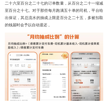
二十六至百分之二十七的订单数量，从百分之二十一缩减
至百分之十七。对于那些每月跑满五十单的司机，平台给
出保证，其总流水的抽成上限是百分之二十五，多被扣取
的钱届时会予以自动退还 。