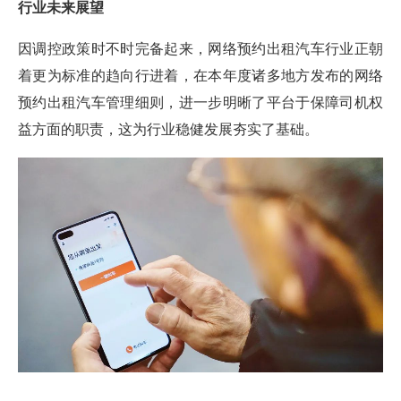
行业未来展望
因调控政策时不时完备起来，网络预约出租汽车行业正朝
着更为标准的趋向行进着，在本年度诸多地方发布的网络
预约出租汽车管理细则，进一步明晰了平台于保障司机权
益方面的职责，这为行业稳健发展夯实了基础。