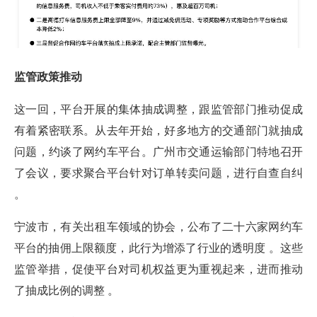
监管政策推动
这一回，平台开展的集体抽成调整，跟监管部门推动促成
有着紧密联系。从去年开始，好多地方的交通部门就抽成
问题，约谈了网约车平台。广州市交通运输部门特地召开
了会议，要求聚合平台针对订单转卖问题，进行自查自纠
。
宁波市，有关出租车领域的协会，公布了二十六家网约车
平台的抽佣上限额度，此行为增添了行业的透明度 。这些
监管举措，促使平台对司机权益更为重视起来，进而推动
了抽成比例的调整 。