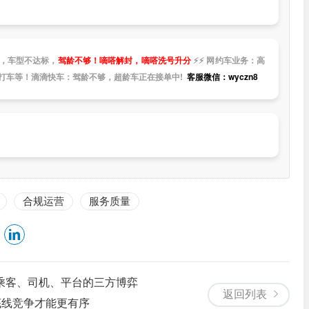
，车型不达标，
驾龄不够！嘀嗒解封，嘀嗒洗号升分
⚡
⚡
网约车业务：高
打车等！滴滴快车：驾龄不够，超龄车正在接单中!
客服微信：wyczn8
合规运营
服务质量
乘客、司机、平台的三方博弈
返回列表
底线竞争才能更有序