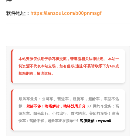
软件地址：
https://lanzoui.com/b00pnmsgf
本站资源仅供用于学习和交流，请遵循相关法律法规。 本站一
切资源不代表本站立场，如有侵权/违规/不妥请联系下方QQ或
邮箱删除，敬请谅解。
顺风车业务：公司车、营运车，租赁车，超龄车，车型不达
标，
驾龄不够！嘀嗒解封，嘀嗒洗号升分
⚡
⚡
网约车业务：高
德车主、阳光出行、小拉出行、首汽约车、美团打车等！滴滴
快车：驾龄不够，超龄车正在接单中!
客服微信：wyczn8