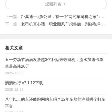
返回列表
上一篇：
距离迪士尼5公里，有一个“网约车司机之家”：告别“臭车”，跑单更有劲头
下一篇：
老司机真心话：职业顺风车想多赚，别碰私单 + 抓准 3 件事
相关文章
五一劳动节滴滴发放超3亿补贴致敬司机，流水加速卡单
单最高涨20元
2025-12-30
滴滴出行 v7.1.12下载
2025-12-28
八年以上的车还能跑网约车吗？12年车龄能注册哪个打车
平台