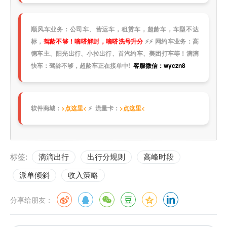
顺风车业务：公司车、营运车，租赁车，超龄车，车型不达
标，
驾龄不够！嘀嗒解封，嘀嗒洗号升分
⚡
⚡
网约车业务：高
德车主、阳光出行、小拉出行、首汽约车、美团打车等！滴滴
快车：驾龄不够，超龄车正在接单中!
客服微信：wyczn8
软件商城：
>点这里<
⚡ 流量卡：
>点这里<
标签:
滴滴出行
出行分规则
高峰时段
派单倾斜
收入策略
分享给朋友：