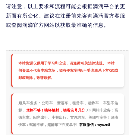
请注意，以上要求和流程可能会根据滴滴平台的更
新而有所变化。建议在注册前先咨询滴滴官方客服
或查阅滴滴官方网站以获取最准确的信息。
本站资源仅供用于学习和交流，请遵循相关法律法规。 本站一
切资源不代表本站立场，如有侵权/违规/不妥请联系下方QQ或
邮箱删除，敬请谅解。
顺风车业务：公司车、营运车，租赁车，超龄车，车型不达
标，
驾龄不够！嘀嗒解封，嘀嗒洗号升分
⚡
⚡
网约车业务：高
德车主、阳光出行、小拉出行、首汽约车、美团打车等！滴滴
快车：驾龄不够，超龄车正在接单中!
客服微信：wyczn8